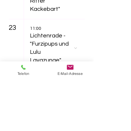
Ritter
Kackebart"
23
11:00
Lichtenrade -
"Furzipups und
Lulu
Lavazunge"
Telefon
E-Mail-Adresse
16:30
Lichtenrade -
"Das NEINhorn"
26
16:30
Lichtenrade -
"Furzipups, der