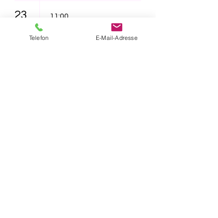
23
11:00
Lichtenrade -
Telefon
E-Mail-Adresse
"Furzipups und
Lulu
Lavazunge"
16:30
Lichtenrade -
"Das NEINhorn"
26
16:30
Lichtenrade -
"Furzipups, der
Knatterdrache"