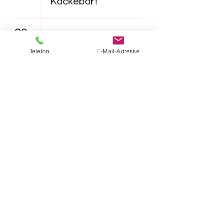
Kackebart"
23
11:00
Lichtenrade -
Telefon
E-Mail-Adresse
"Furzipups und
Lulu
Lavazunge"
16:30
Lichtenrade -
"Das NEINhorn"
26
16:30
Lichtenrade -
"Furzipups, der
Knatterdrache"