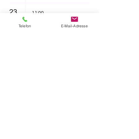
23
11:00
Lichtenrade -
Telefon
E-Mail-Adresse
"Furzipups und
Lulu
Lavazunge"
16:30
Lichtenrade -
"Das NEINhorn"
26
16:30
Lichtenrade -
"Furzipups, der
Knatterdrache"