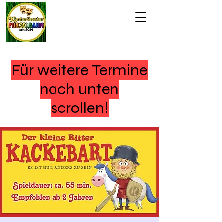
Für weitere Termine
nach unten
scrollen!