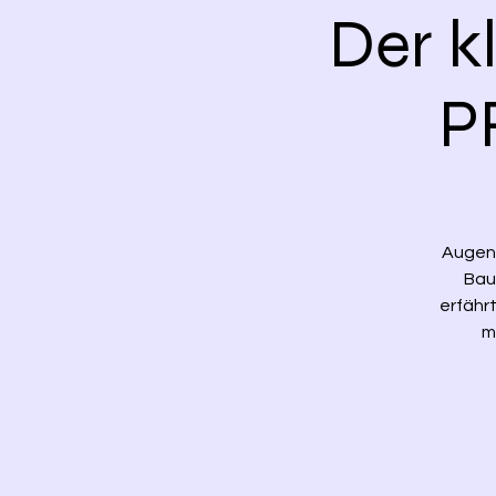
Der k
P
Augen 
Bau
erfährt
m