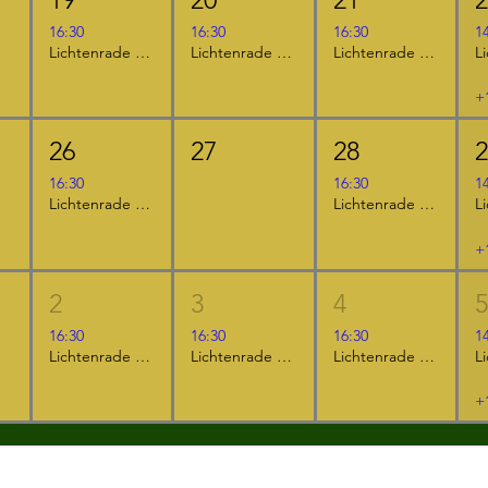
16:30
16:30
16:30
1
Lichtenrade - "Das NEINhorn und die SchLANGEWEILE"
Lichtenrade - "Furzipups, der Knatterdrache"
Lichtenrade - "Furzipups und Lulu Lavazunge"
+
26
27
28
16:30
16:30
1
Lichtenrade - "Furzipups, der Knatterdrache"
Lichtenrade - "Der kleine Ritter Kackebart"
+
2
3
4
16:30
16:30
16:30
1
Lichtenrade - "Furzipups und Lulu Lavazunge"
Lichtenrade - "Der kleine Ritter Kackebart"
Lichtenrade - "Das NEINhorn"
+