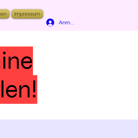
hen
Impressum
Anmelden
mine
len!