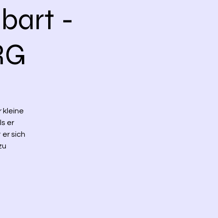
bart -
RG
 kleine
s er
 er sich
zu