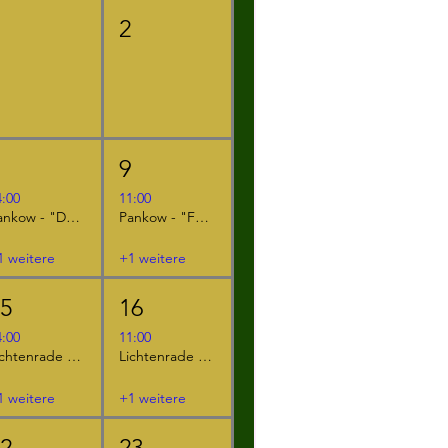
1
2
8
9
4:00
11:00
Pankow - "Der kleine Ritter Kackebart"
Pankow - "Furzipups, der Knatterdrache"
1 weitere
+1 weitere
15
16
4:00
11:00
Lichtenrade - "Furzipups und Lulu Lavazunge"
Lichtenrade - "Furzipups, der Knatterdrache"
1 weitere
+1 weitere
22
23