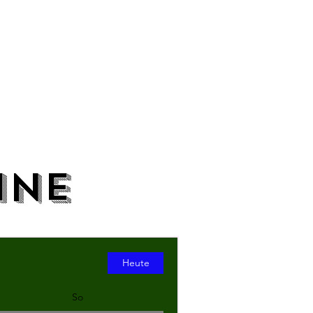
ine
Heute
So