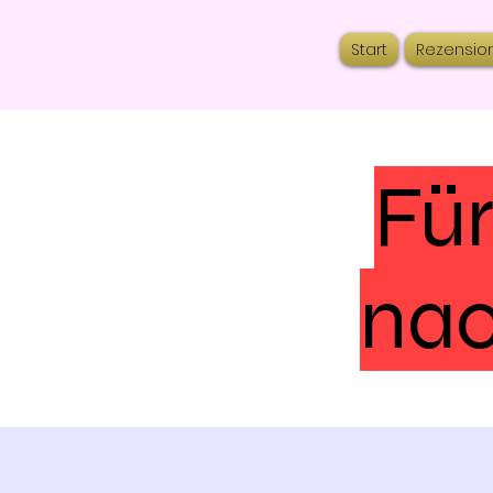
Start
Rezensio
Für
nac