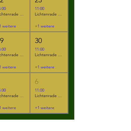
4:00
11:00
Lichtenrade - "Der kleine Ritter Kackebart"
Lichtenrade - "Furzipups und Lulu Lavazunge"
1 weitere
+1 weitere
29
30
4:00
11:00
Lichtenrade - "Das NEINhorn"
Lichtenrade - "Der kleine Ritter Kackebart"
1 weitere
+1 weitere
5
6
4:00
11:00
Lichtenrade - "Das NEINhorn und die SchLANGEWEILE"
Lichtenrade - "Das NEINhorn"
1 weitere
+1 weitere