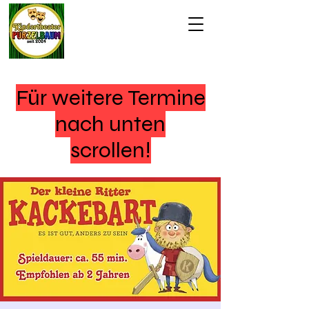
Für weitere Termine
nach unten
scrollen!