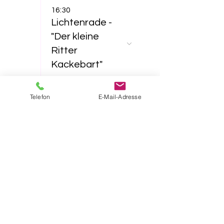
16:30
Lichtenrade -
"Der kleine
Ritter
Kackebart"
23
Telefon
E-Mail-Adresse
11:00
Lichtenrade -
"Furzipups und
Lulu
Lavazunge"
16:30
Lichtenrade -
"Das NEINhorn"