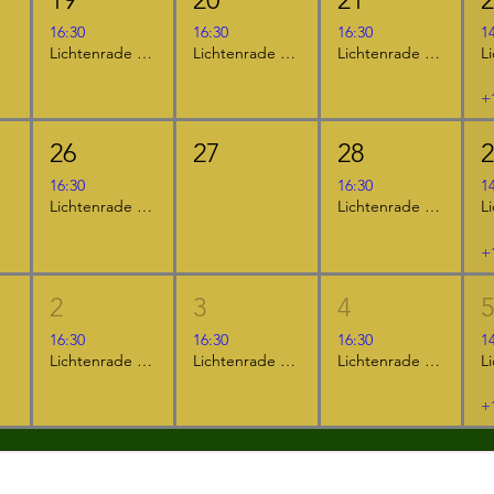
16:30
16:30
16:30
1
Lichtenrade - "Das NEINhorn und die SchLANGEWEILE"
Lichtenrade - "Furzipups, der Knatterdrache"
Lichtenrade - "Furzipups und Lulu Lavazunge"
+
26
27
28
16:30
16:30
1
Lichtenrade - "Furzipups, der Knatterdrache"
Lichtenrade - "Der kleine Ritter Kackebart"
+
2
3
4
16:30
16:30
16:30
1
Lichtenrade - "Furzipups und Lulu Lavazunge"
Lichtenrade - "Der kleine Ritter Kackebart"
Lichtenrade - "Das NEINhorn"
+