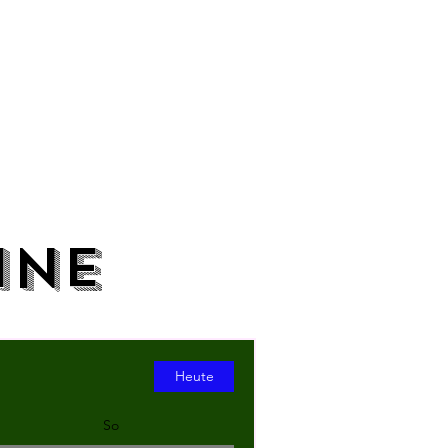
ine
Heute
So