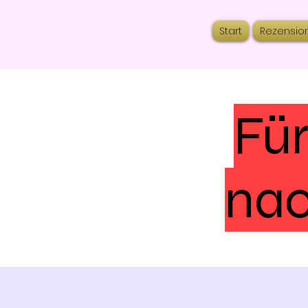
Start
Rezensio
Für
nac