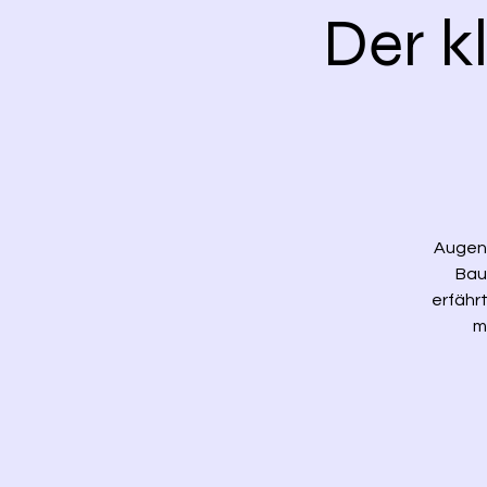
Der k
Augen 
Bau
erfährt
m