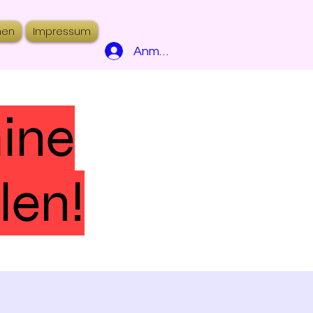
hen
Impressum
Anmelden
mine
len!