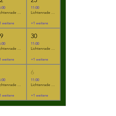
4:00
11:00
Lichtenrade - "Der kleine Ritter Kackebart"
Lichtenrade - "Furzipups und Lulu Lavazunge"
1 weitere
+1 weitere
29
30
4:00
11:00
Lichtenrade - "Das NEINhorn"
Lichtenrade - "Der kleine Ritter Kackebart"
1 weitere
+1 weitere
5
6
4:00
11:00
Lichtenrade - "Das NEINhorn und die SchLANGEWEILE"
Lichtenrade - "Das NEINhorn"
1 weitere
+1 weitere