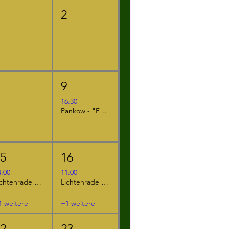
1
2
8
9
16:30
Pankow - "Furzipups und Lulu Lavazunge"
15
16
4:00
11:00
Lichtenrade - "Furzipups und Lulu Lavazunge"
Lichtenrade - "Furzipups, der Knatterdrache"
1 weitere
+1 weitere
22
23