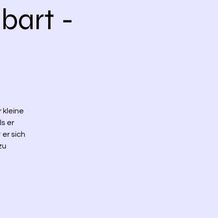
bart -
 kleine
s er
 er sich
zu