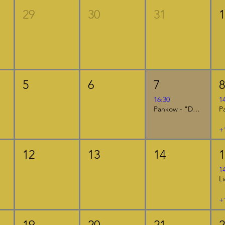
29
30
31
5
6
7
16:30
1
Pankow - "Der kleine Ritter Kackebart"
+
12
13
14
1
+
19
20
21