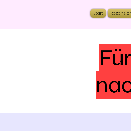
Start
Rezensio
Für
nac