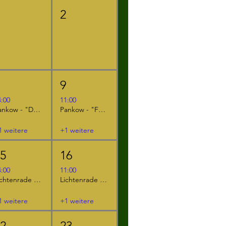
1
2
8
9
4:00
11:00
Pankow - "Der kleine Ritter Kackebart"
Pankow - "Furzipups, der Knatterdrache"
1 weitere
+1 weitere
15
16
4:00
11:00
Lichtenrade - "Furzipups und Lulu Lavazunge"
Lichtenrade - "Furzipups, der Knatterdrache"
1 weitere
+1 weitere
22
23