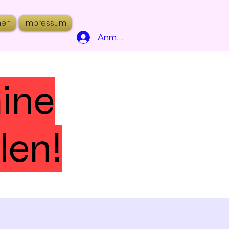
hen
Impressum
Anmelden
mine
len!