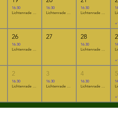
16:30
16:30
16:30
1
Lichtenrade - "Das NEINhorn und die SchLANGEWEILE"
Lichtenrade - "Furzipups, der Knatterdrache"
Lichtenrade - "Furzipups und Lulu Lavazunge"
+
26
27
28
16:30
16:30
1
Lichtenrade - "Furzipups, der Knatterdrache"
Lichtenrade - "Der kleine Ritter Kackebart"
+
2
3
4
16:30
16:30
16:30
1
Lichtenrade - "Furzipups und Lulu Lavazunge"
Lichtenrade - "Der kleine Ritter Kackebart"
Lichtenrade - "Das NEINhorn"
+