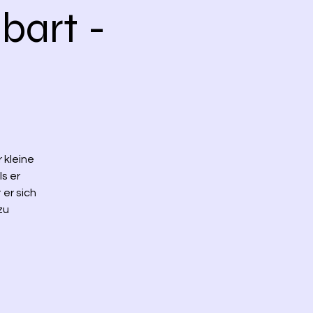
bart -
 kleine
s er
 er sich
zu