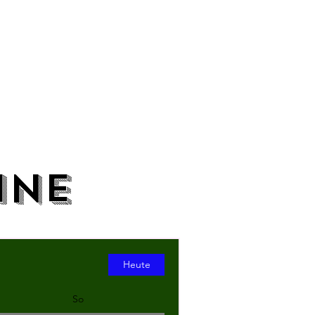
ine
Heute
So