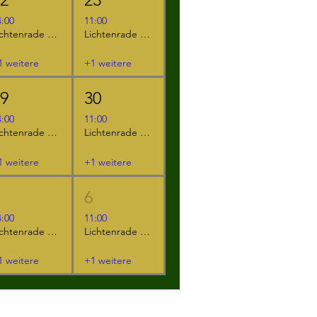
4:00
11:00
Lichtenrade - "Der kleine Ritter Kackebart"
Lichtenrade - "Furzipups und Lulu Lavazunge"
1 weitere
+1 weitere
29
30
4:00
11:00
Lichtenrade - "Das NEINhorn"
Lichtenrade - "Der kleine Ritter Kackebart"
1 weitere
+1 weitere
5
6
4:00
11:00
Lichtenrade - "Das NEINhorn und die SchLANGEWEILE"
Lichtenrade - "Das NEINhorn"
1 weitere
+1 weitere