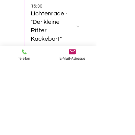
16:30
Lichtenrade -
"Der kleine
Ritter
Kackebart"
23
Telefon
E-Mail-Adresse
11:00
Lichtenrade -
"Furzipups und
Lulu
Lavazunge"
16:30
Lichtenrade -
"Das NEINhorn"