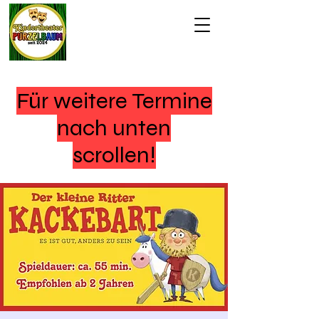
Für weitere Termine
nach unten
scrollen!