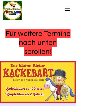
Für weitere Termine
nach unten
scrollen!