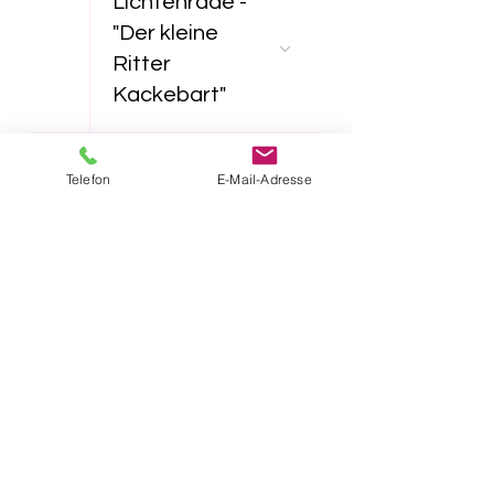
Lichtenrade -
"Der kleine
Ritter
Kackebart"
23
11:00
Telefon
E-Mail-Adresse
Lichtenrade -
"Furzipups und
Lulu
Lavazunge"
16:30
Lichtenrade -
"Das NEINhorn"
26
16:30