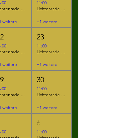
4:00
11:00
Lichtenrade - "Furzipups und Lulu Lavazunge"
Lichtenrade - "Furzipups, der Knatterdrache"
1 weitere
+1 weitere
22
23
4:00
11:00
Lichtenrade - "Der kleine Ritter Kackebart"
Lichtenrade - "Furzipups und Lulu Lavazunge"
1 weitere
+1 weitere
29
30
4:00
11:00
Lichtenrade - "Das NEINhorn"
Lichtenrade - "Der kleine Ritter Kackebart"
1 weitere
+1 weitere
5
6
4:00
11:00
Lichtenrade - "Das NEINhorn und die SchLANGEWEILE"
Lichtenrade - "Das NEINhorn"