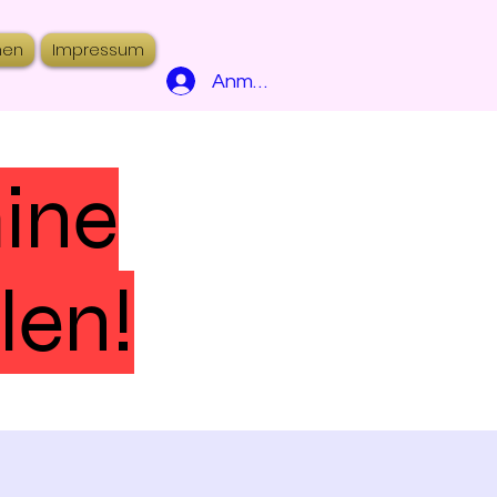
hen
Impressum
Anmelden
mine
len!