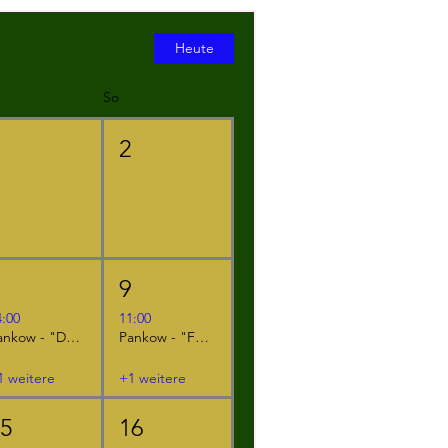
Heute
So
1
2
8
9
4:00
11:00
Pankow - "Der kleine Ritter Kackebart"
Pankow - "Furzipups, der Knatterdrache"
1 weitere
+1 weitere
15
16