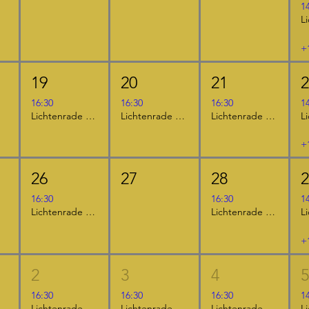
1
+
19
20
21
16:30
16:30
16:30
1
Lichtenrade - "Das NEINhorn und die SchLANGEWEILE"
Lichtenrade - "Furzipups, der Knatterdrache"
Lichtenrade - "Furzipups und Lulu Lavazunge"
+
26
27
28
16:30
16:30
1
Lichtenrade - "Furzipups, der Knatterdrache"
Lichtenrade - "Der kleine Ritter Kackebart"
+
2
3
4
16:30
16:30
16:30
1
Lichtenrade - "Furzipups und Lulu Lavazunge"
Lichtenrade - "Der kleine Ritter Kackebart"
Lichtenrade - "Das NEINhorn"