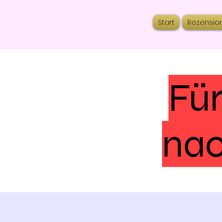
Start
Rezensio
Für
nac