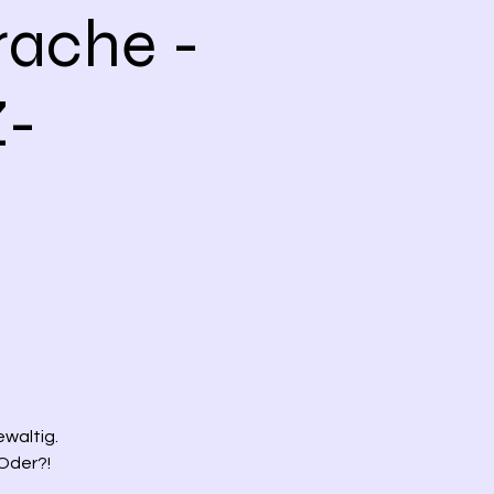
rache -
Z-
ewaltig.
Oder?!