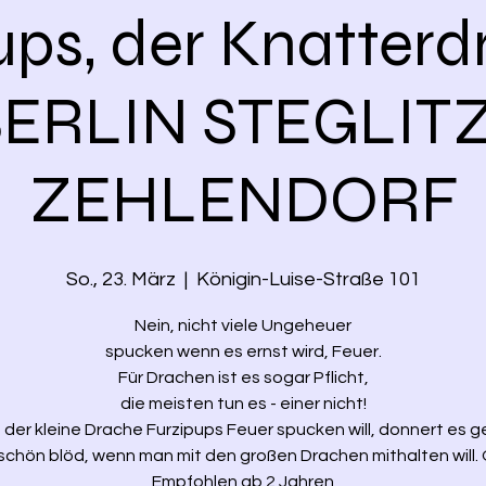
ups, der Knatterd
ERLIN STEGLIT
ZEHLENDORF
So., 23. März
  |  
Königin-Luise-Straße 101
Nein, nicht viele Ungeheuer
spucken wenn es ernst wird, Feuer.
Für Drachen ist es sogar Pflicht,
die meisten tun es - einer nicht!
der kleine Drache Furzipups Feuer spucken will, donnert es g
schön blöd, wenn man mit den großen Drachen mithalten will. 
Empfohlen ab 2 Jahren