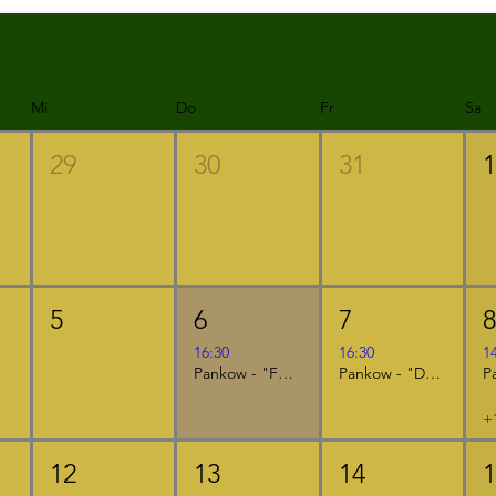
Mi
Do
Fr
Sa
29
30
31
5
6
7
16:30
16:30
1
Pankow - "Furzipups und Lulu Lavazunge"
Pankow - "Der kleine Ritter Kackebart"
+
12
13
14