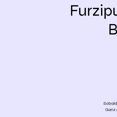
Furzip
B
Sobald 
Ganz 