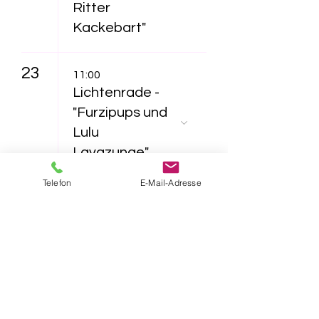
Ritter
Kackebart"
23
11:00
Lichtenrade -
"Furzipups und
Lulu
Lavazunge"
Telefon
E-Mail-Adresse
16:30
Lichtenrade -
"Das NEINhorn"
26
16:30
Lichtenrade -