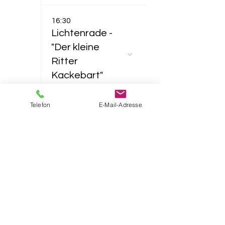
16:30
Lichtenrade -
"Der kleine
Ritter
Kackebart"
Telefon
E-Mail-Adresse
23
11:00
Lichtenrade -
"Furzipups und
Lulu
Lavazunge"
16:30
Lichtenrade -
"Das NEINhorn"