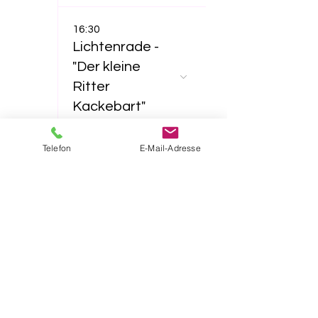
16:30
Lichtenrade -
"Der kleine
Ritter
Kackebart"
Telefon
E-Mail-Adresse
23
11:00
Lichtenrade -
"Furzipups und
Lulu
Lavazunge"
16:30
Lichtenrade -
"Das NEINhorn"