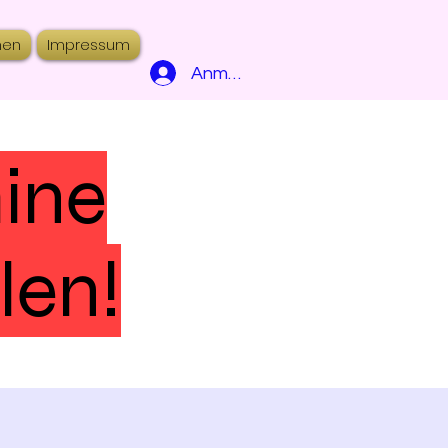
hen
Impressum
Anmelden
mine
len!