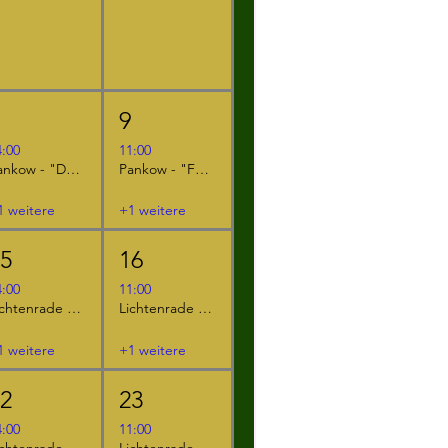
8
9
4:00
11:00
Pankow - "Der kleine Ritter Kackebart"
Pankow - "Furzipups, der Knatterdrache"
1 weitere
+1 weitere
15
16
4:00
11:00
Lichtenrade - "Furzipups und Lulu Lavazunge"
Lichtenrade - "Furzipups, der Knatterdrache"
1 weitere
+1 weitere
22
23
4:00
11:00
Lichtenrade - "Der kleine Ritter Kackebart"
Lichtenrade - "Furzipups und Lulu Lavazunge"