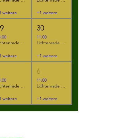
1 weitere
+1 weitere
29
30
4:00
11:00
Lichtenrade - "Das NEINhorn"
Lichtenrade - "Der kleine Ritter Kackebart"
1 weitere
+1 weitere
5
6
4:00
11:00
Lichtenrade - "Das NEINhorn und die SchLANGEWEILE"
Lichtenrade - "Das NEINhorn"
1 weitere
+1 weitere