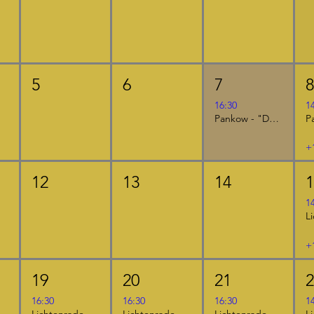
5
6
7
16:30
1
Pankow - "Der kleine Ritter Kackebart"
+
12
13
14
1
+
19
20
21
16:30
16:30
16:30
1
Lichtenrade - "Das NEINhorn und die SchLANGEWEILE"
Lichtenrade - "Furzipups, der Knatterdrache"
Lichtenrade - "Furzipups und Lulu Lavazunge"