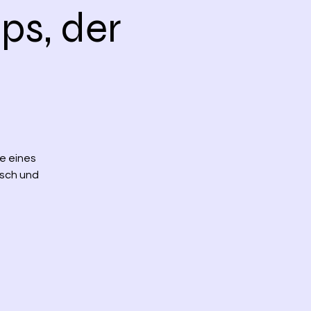
ps, der
te eines
isch und