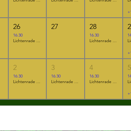
+
26
27
28
16:30
16:30
1
Lichtenrade - "Furzipups, der Knatterdrache"
Lichtenrade - "Der kleine Ritter Kackebart"
+
2
3
4
16:30
16:30
16:30
1
Lichtenrade - "Furzipups und Lulu Lavazunge"
Lichtenrade - "Der kleine Ritter Kackebart"
Lichtenrade - "Das NEINhorn"
+