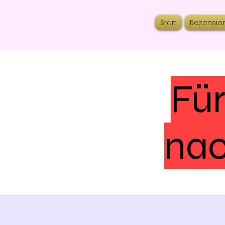
Start
Rezensio
Für
nac