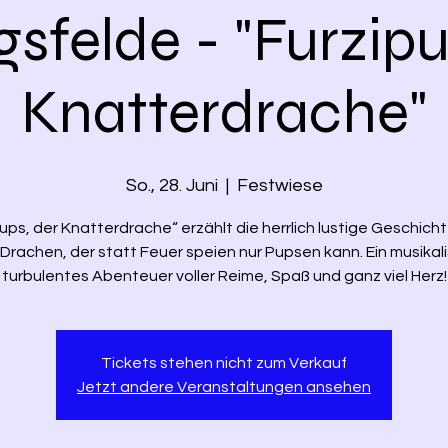
sfelde - "Furzipu
Knatterdrache"
So., 28. Juni
  |  
Festwiese
ups, der Knatterdrache“ erzählt die herrlich lustige Geschich
 Drachen, der statt Feuer speien nur Pupsen kann. Ein musikal
turbulentes Abenteuer voller Reime, Spaß und ganz viel Herz!
Tickets stehen nicht zum Verkauf
Jetzt andere Veranstaltungen ansehen