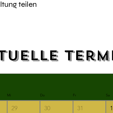
ltung teilen
tuelle Term
Mi
Do
Fr
Sa
29
30
31