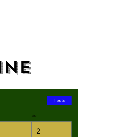
ine
Heute
So
1
2