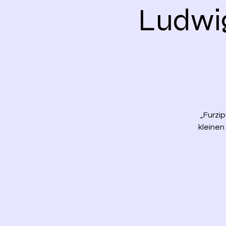
Ludwig
„Furzip
kleinen