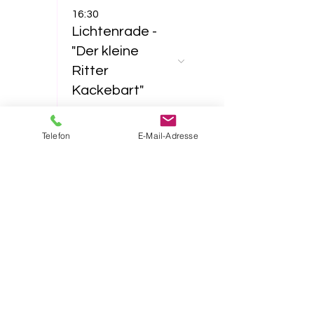
16:30
Lichtenrade -
"Der kleine
Ritter
Kackebart"
23
Telefon
E-Mail-Adresse
11:00
Lichtenrade -
"Furzipups und
Lulu
Lavazunge"
16:30
Lichtenrade -
"Das NEINhorn"